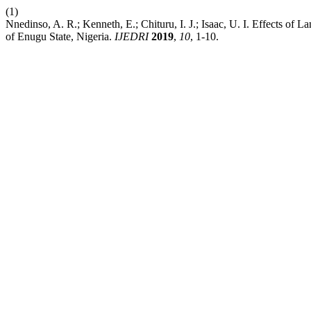
(1)
Nnedinso, A. R.; Kenneth, E.; Chituru, I. J.; Isaac, U. I. Effects o
of Enugu State, Nigeria.
IJEDRI
2019
,
10
, 1-10.